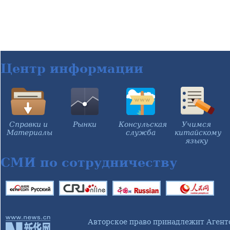
Центр информации
Справки и
Рынки
Консульская
Учимся
Материалы
служба
китайскому
языку
СМИ по сотрудничеству
Авторское право принадлежит Агент