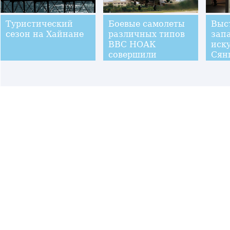
Туристический
Боевые самолеты
Выс
сезон на Хайнане
различных типов
зап
ВВС НОАК
иску
совершили
Сян
одновременный
перелет через
проливы Баши и
Мияко