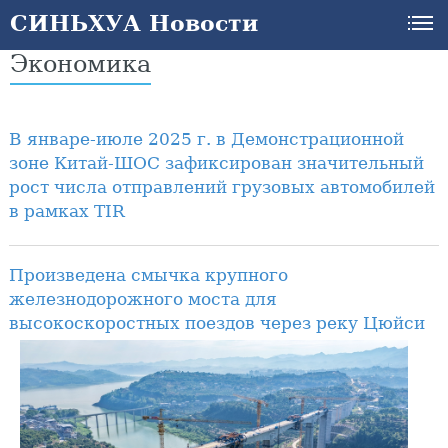
СИНЬХУА Новости
Экономика
В январе-июле 2025 г. в Демонстрационной
зоне Китай-ШОС зафиксирован значительный
рост числа отправлений грузовых автомобилей
в рамках TIR
Произведена смычка крупного
железнодорожного моста для
высокоскоростных поездов через реку Цюйси