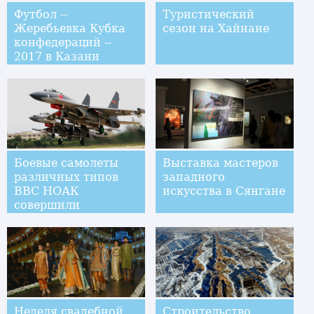
Футбол --
Туристический
Жеребьевка Кубка
сезон на Хайнане
конфедераций --
2017 в Казани
Боевые самолеты
Выставка мастеров
различных типов
западного
ВВС НОАК
искусства в Сянгане
совершили
одновременный
перелет через
проливы Баши и
Мияко
Неделя свадебной
Строительство