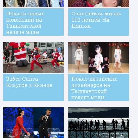
Показы новых
Счастливая жизнь
коллекций на
102-летней Ни
Ташкентской
Цяньха
неделе моды
Забег Санта-
Показ китайских
Клаусов в Канаде
дизайнеров на
Ташкентской
неделе моды