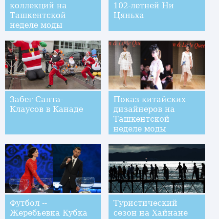
коллекций на
102-летней Ни
Ташкентской
Цяньха
неделе моды
Забег Санта-
Показ китайских
Клаусов в Канаде
дизайнеров на
Ташкентской
неделе моды
Футбол --
Туристический
Жеребьевка Кубка
сезон на Хайнане