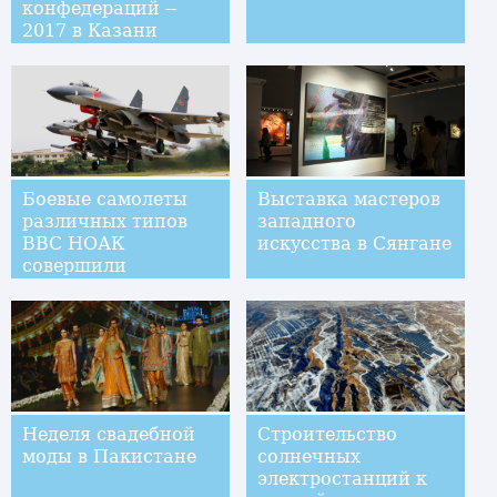
конфедераций --
2017 в Казани
Боевые самолеты
Выставка мастеров
различных типов
западного
ВВС НОАК
искусства в Сянгане
совершили
одновременный
перелет через
проливы Баши и
Мияко
Неделя свадебной
Строительство
моды в Пакистане
солнечных
электростанций к