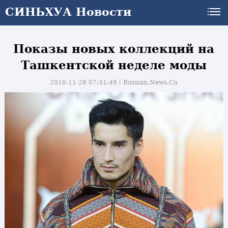
СИНЬХУА Новости
Показы новых коллекций на
Ташкентской неделе моды
2016-11-28 07:31:49丨
Russian.News.Cn
и