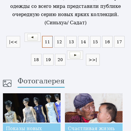
одежды со всего мира представили публике
очередную серию новых ярких коллекций.
(Синьхуа/ Садат)
|<<
11
12
13
14
15
16
17
18
19
20
>>|
Фотогалерея
Показы новых
Счастливая жизнь