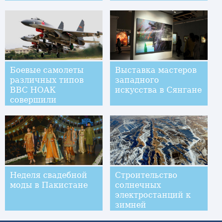
Боевые самолеты
Выставка мастеров
различных типов
западного
ВВС НОАК
искусства в Сянгане
совершили
одновременный
перелет через
проливы Баши и
Мияко
Неделя свадебной
Строительство
моды в Пакистане
солнечных
электростанций к
зимней
Олимпиаде-2022 в