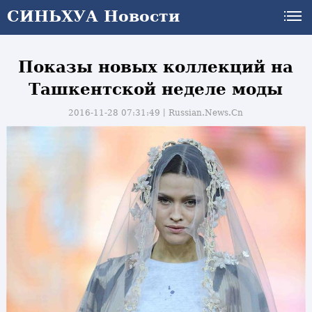
СИНЬХУА Новости
Показы новых коллекций на
Ташкентской неделе моды
2016-11-28 07:31:49丨
Russian.News.Cn
и