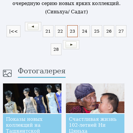
очередную серию новых ярких коллекций.
(Синьхуа/ Садат)
|<<
21
22
23
24
25
26
27
28
Фотогалерея
Показы новых
Счастливая жизнь
коллекций на
102-летней Ни
Ташкентской
Цяньха