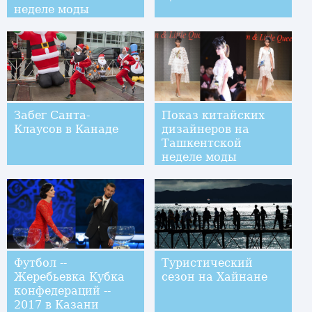
неделе моды
Забег Санта-
Показ китайских
Клаусов в Канаде
дизайнеров на
Ташкентской
неделе моды
Футбол --
Туристический
Жеребьевка Кубка
сезон на Хайнане
конфедераций --
2017 в Казани