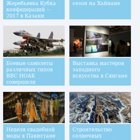
Жеребьевка Кубка
сезон на Хайнане
конфедераций --
2017 в Казани
Боевые самолеты
Выставка мастеров
различных типов
западного
ВВС НОАК
искусства в Сянгане
совершили
одновременный
перелет через
проливы Баши и
Мияко
Неделя свадебной
Строительство
моды в Пакистане
солнечных