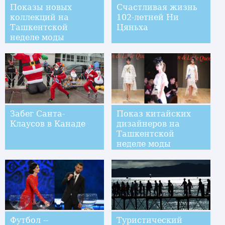
Показы новых
Счастливая жизнь
коллекций на
102-летней Ни
Ташкентской
Цяньха
неделе моды
Забег Санта-
Показ китайских
Клаусов в Канаде
дизайнеров на
Ташкентской
неделе моды
Футбол --
Туристический