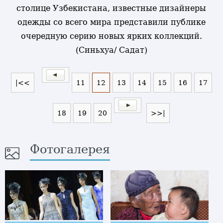
столице Узбекистана, известные дизайнеры
одежды со всего мира представили публике
очередную серию новых ярких коллекций.
(Синьхуа/ Садат)
|<<
11
12
13
14
15
16
17
18
19
20
>>|
Фотогалерея