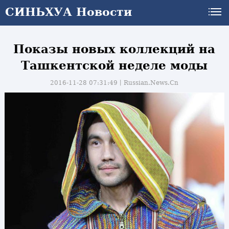
СИНЬХУА Новости
Показы новых коллекций на
Ташкентской неделе моды
2016-11-28 07:31:49丨
Russian.News.Cn
и