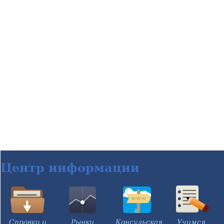
Центр информации
Справки и
Рынки
Консульская
Учимся