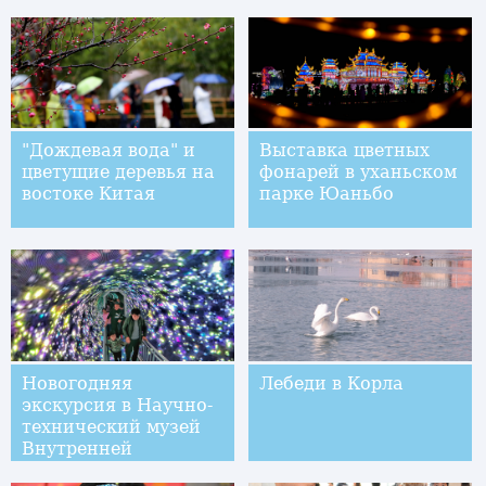
"Дождевая вода" и
Выставка цветных
цветущие деревья на
фонарей в уханьском
востоке Китая
парке Юаньбо
Новогодняя
Лебеди в Корла
экскурсия в Научно-
технический музей
Внутренней
Монголии