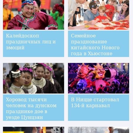
Калейдоскоп
Семейное
праздничных лиц и
празднование
эмоций
китайского Нового
года в Хьюстоне
Хоровод тысячи
В Ницце стартовал
человек на дунском
134-й карнавал
празднике дое в
уезде Цунцзян