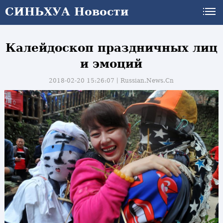
СИНЬХУА Новости
Калейдоскоп праздничных лиц
и эмоций
2018-02-20 15:26:07丨
Russian.News.Cn
и