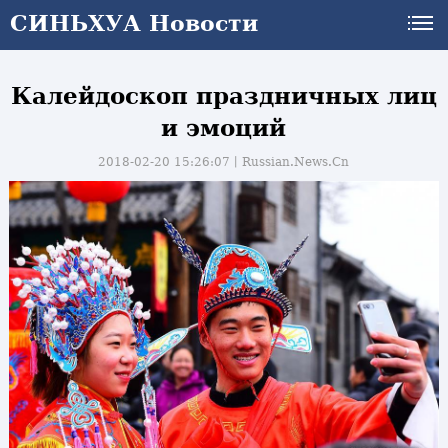
СИНЬХУА Новости
Калейдоскоп праздничных лиц
и эмоций
2018-02-20 15:26:07丨
Russian.News.Cn
и