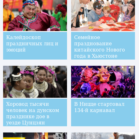
Калейдоскоп
Семейное
праздничных лиц и
празднование
эмоций
китайского Нового
года в Хьюстоне
Хоровод тысячи
В Ницце стартовал
человек на дунском
134-й карнавал
празднике дое в
уезде Цунцзян