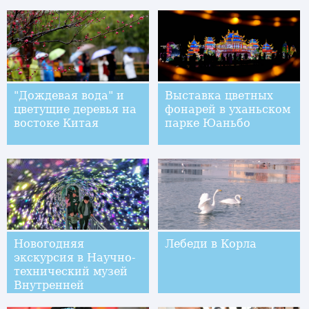
"Дождевая вода" и
Выставка цветных
цветущие деревья на
фонарей в уханьском
востоке Китая
парке Юаньбо
Новогодняя
Лебеди в Корла
экскурсия в Научно-
технический музей
Внутренней
Монголии