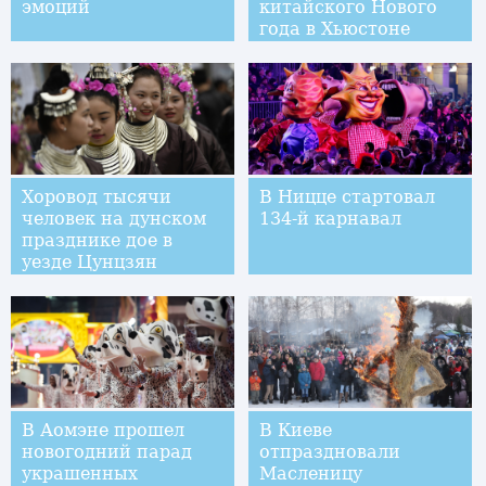
эмоций
китайского Нового
года в Хьюстоне
Хоровод тысячи
В Ницце стартовал
человек на дунском
134-й карнавал
празднике дое в
уезде Цунцзян
В Аомэне прошел
В Киеве
новогодний парад
отпраздновали
украшенных
Масленицу