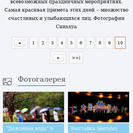
всевозможных праздничных мероприятиях.
Самая красивая примета этих дней -- множество
счастливых и улыбающихся лиц. Фотографии
Синьхуа
1
2
3
4
5
6
7
8
9
10
>>|
Фотогалерея
"Дождевая вода" и
Выставка цветных