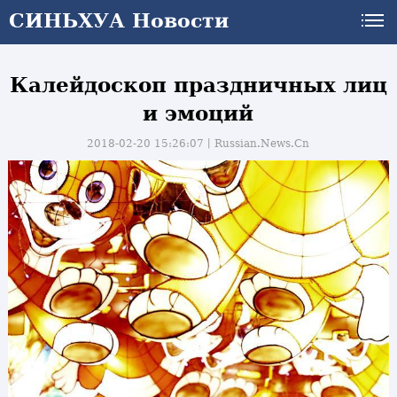
СИНЬХУА Новости
Калейдоскоп праздничных лиц
и эмоций
2018-02-20 15:26:07丨
Russian.News.Cn
и