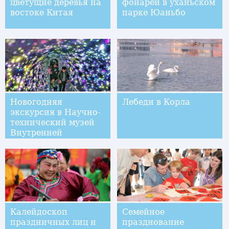
цветущие деревья на
фонарей в уханьском
востоке Китая
парке Юаньбо
Новогодняя
Лебеди в Корла
экскурсия в Научно-
технический музей
Внутренней
Монголии
Калейдоскоп
Семейное
праздничных лиц и
празднование