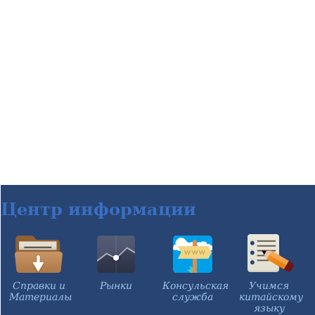
Центр информации
Справки и
Рынки
Консульская
Учимся
Материалы
служба
китайскому
языку