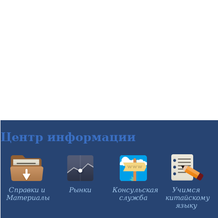
Центр информации
Справки и
Рынки
Консульская
Учимся
Материалы
служба
китайскому
языку