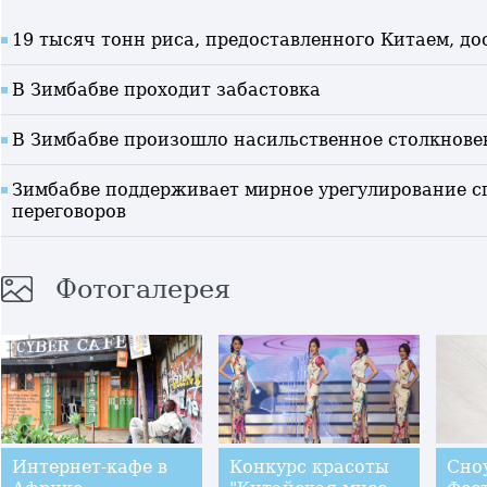
19 тысяч тонн риса, предоставленного Китаем, до
В Зимбабве проходит забастовка
В Зимбабве произошло насильственное столкнове
Зимбабве поддерживает мирное урегулирование с
переговоров
Фотогалерея
Интернет-кафе в
Конкурс красоты
Сноу