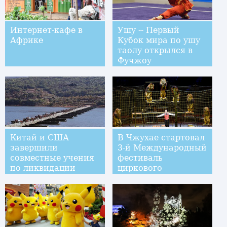
Интернет-кафе в
Ушу -- Первый
Африке
Кубок мира по ушу
таолу открылся в
Фучжоу
Китай и США
В Чжухае стартовал
завершили
3-й Международный
совместные учения
фестиваль
по ликвидации
циркового
последствий
искусства
стихийных бедствий