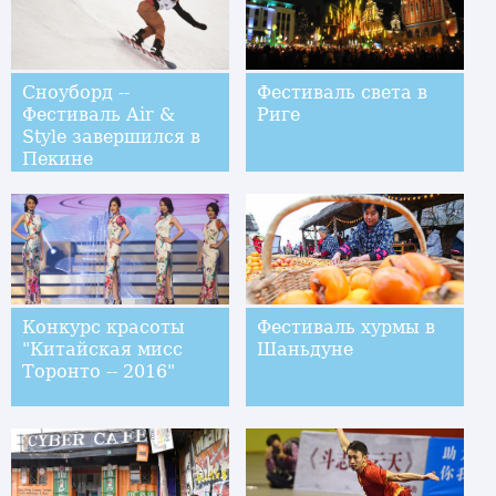
Сноуборд --
Фестиваль света в
Фестиваль Air &
Риге
Style завершился в
Пекине
Конкурс красоты
Фестиваль хурмы в
"Китайская мисс
Шаньдуне
Торонто -- 2016"