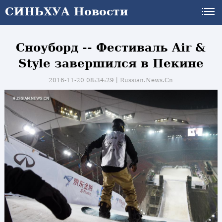
СИНЬХУА Новости
Сноуборд -- Фестиваль Air &
Style завершился в Пекине
2016-11-20 08:34:29丨
Russian.News.Cn
и