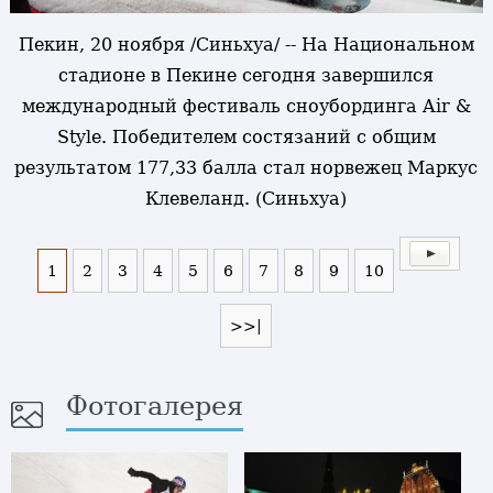
Пекин, 20 ноября /Синьхуа/ -- На Национальном
стадионе в Пекине сегодня завершился
международный фестиваль сноубординга Air &
Style. Победителем состязаний с общим
результатом 177,33 балла стал норвежец Маркус
Клевеланд. (Синьхуа)
1
2
3
4
5
6
7
8
9
10
>>|
Фотогалерея