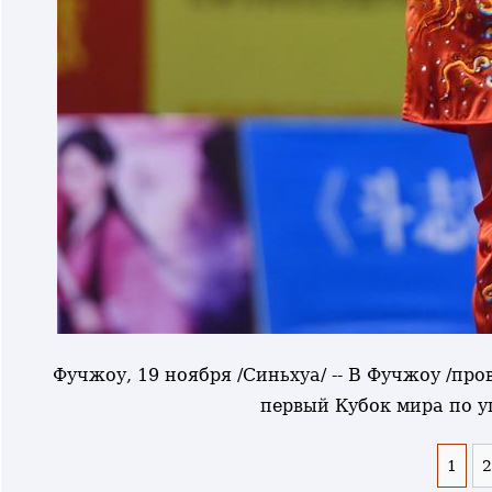
Фучжоу, 19 ноября /Синьхуа/ -- В Фучжоу /пр
первый Кубок мира по у
1
2