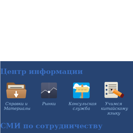
Центр информации
Справки и
Рынки
Консульская
Учимся
Материалы
служба
китайскому
языку
СМИ по сотрудничеству