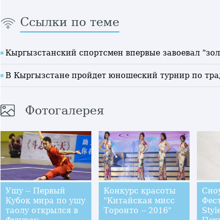
Ссылки по теме
Кыргызстанский спортсмен впервые завоевал "зол
В Кыргызстане пройдет юношеский турнир по тр
Фотогалерея
Ушу -- Первый
Конкурс красоты
Сноу
Кубок мира по ушу
"Китайская мисс
Фест
таолу открылся в
Торонто -- 2016"
Styl