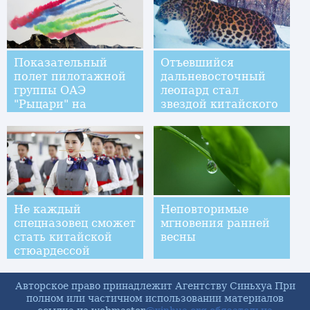
Показательный
Отъевшийся
полет пилотажной
дальневосточный
группы ОАЭ
леопард стал
"Рыцари" на
звездой китайского
выставке IDEX
интернета
Не каждый
Неповторимые
спецназовец сможет
мгновения ранней
стать китайской
весны
стюардессой
Авторское право принадлежит Агентству Синьхуа При
полном или частичном использовании материалов