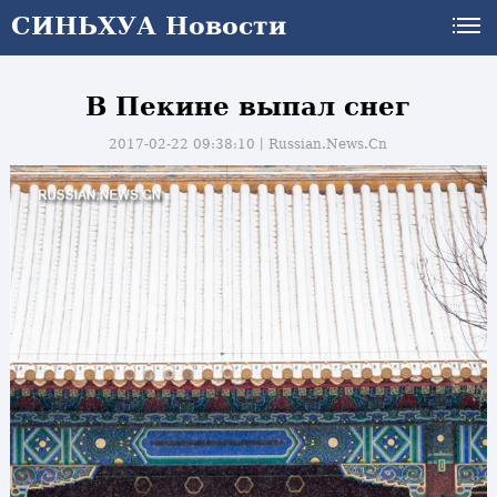
СИНЬХУА Новости
В Пекине выпал снег
2017-02-22 09:38:10丨
Russian.News.Cn
и