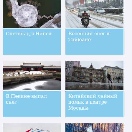
Снегопад в Нинся
Весенний снег в
Тайюане
В Пекине выпал
Китайский чайный
снег
домик в центре
Москвы