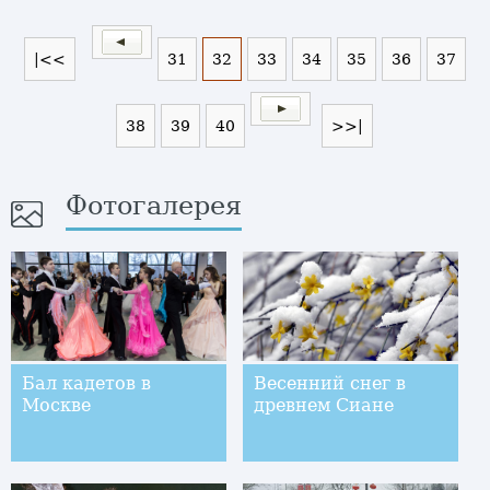
|<<
31
32
33
34
35
36
37
38
39
40
>>|
Фотогалерея
Бал кадетов в
Весенний снег в
Москве
древнем Сиане