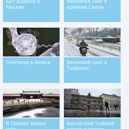
Бал кадетов в
Весенний снег в
Москве
древнем Сиане
Снегопад в Нинся
Весенний снег в
Тайюане
В Пекине выпал
Китайский чайный