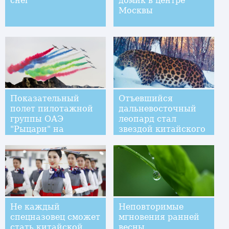
снег
домик в центре
Москвы
Показательный
Отъевшийся
полет пилотажной
дальневосточный
группы ОАЭ
леопард стал
"Рыцари" на
звездой китайского
выставке IDEX
интернета
Не каждый
Неповторимые
спецназовец сможет
мгновения ранней
стать китайской
весны