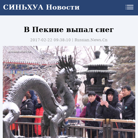
СИНЬХУА Новости
В Пекине выпал снег
2017-02-22 09:38:10丨
Russian.News.Cn
и