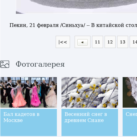
Пекин, 21 февраля /Синьхуа/ -- В китайской сто
|<<
11
12
13
1
Фотогалерея
Бал кадетов в
Весенний снег в
Сне
Москве
древнем Сиане