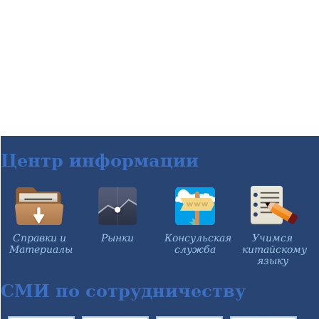
Центр информации
Справки и
Рынки
Консульская
Учимся
Материалы
служба
китайскому
языку
СМИ по сотрудничеству