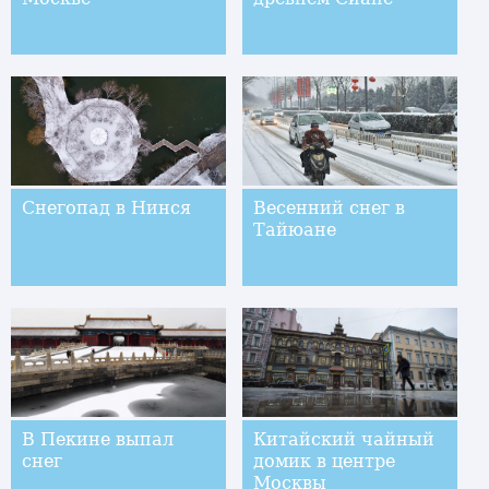
Снегопад в Нинся
Весенний снег в
Тайюане
В Пекине выпал
Китайский чайный
снег
домик в центре
Москвы