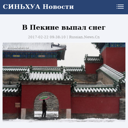
СИНЬХУА Новости
В Пекине выпал снег
2017-02-22 09:38:10丨
Russian.News.Cn
и