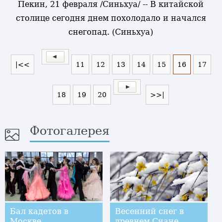
Пекин, 21 февраля /Синьхуа/ -- В китайской
столице сегодня днем похолодало и начался
снегопад. (Синьхуа)
|<<
11
12
13
14
15
16
17
18
19
20
>>|
Фотогалерея
Бал кадетов в
Весенний снег в
Москве
древнем Сиане