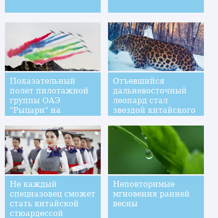
Показательный
Отъевшийся
полет пилотажной
дальневосточный
группы ОАЭ
леопард стал
"Рыцари" на
звездой китайского
выставке IDEX
интернета
Не каждый
Неповторимые
спецназовец сможет
мгновения ранней
стать китайской
весны
стюардессой