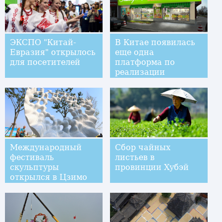
ЭКСПО "Китай-
В Китае появилась
Евразия" открылось
еще одна
для посетителей
платформа по
реализации
российских товаро
Международный
Сбор чайных
фестиваль
листьев в
скульптуры
провинции Хубэй
открылся в Цзимо