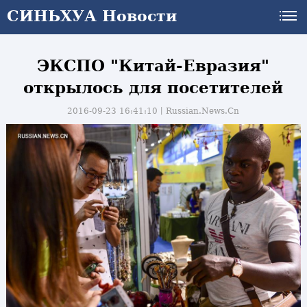
СИНЬХУА Новости
ЭКСПО "Китай-Евразия"
открылось для посетителей
2016-09-23 16:41:10丨
Russian.News.Cn
и