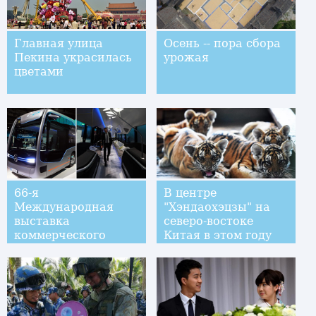
Главная улица
Осень -- пора сбора
Пекина украсилась
урожая
цветами
66-я
В центре
Международная
"Хэндаохэцзы" на
выставка
северо-востоке
коммерческого
Китая в этом году
автотранспорта в
родилось более 100
Ганновере
тигрят