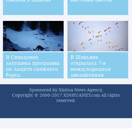
В Синьцзяне
В Шэньяне
запущена программа
открылась 7-я
по защите снежного
международная
барса
авиационная
конференция
Sponsored by Xinhua News Agency.
Copyright © 2000-2017 XINHUANET.com All rights
reserved.