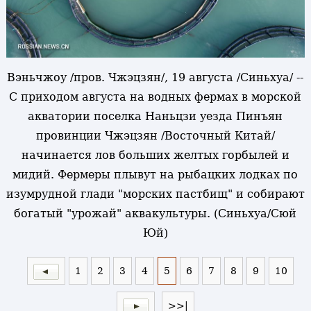
Вэньчжоу /пров. Чжэцзян/, 19 августа /Синьхуа/ --
С приходом августа на водных фермах в морской
акватории поселка Наньцзи уезда Пинъян
провинции Чжэцзян /Восточный Китай/
начинается лов больших желтых горбылей и
мидий. Фермеры плывут на рыбацких лодках по
изумрудной глади "морских пастбищ" и собирают
богатый "урожай" аквакультуры. (Синьхуа/Сюй
Юй)
1
2
3
4
5
6
7
8
9
10
>>|