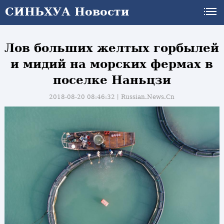
СИНЬХУА Новости
Лов больших желтых горбылей
и мидий на морских фермах в
поселке Наньцзи
2018-08-20 08:46:32丨
Russian.News.Cn
и