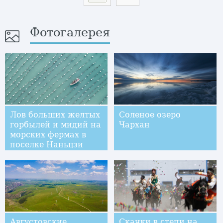
Фотогалерея
Лов больших желтых
Соленое озеро
горбылей и мидий на
Чархан
морских фермах в
поселке Наньцзи
Августовские
Скачки в степи на