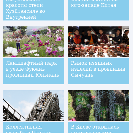
красоты степи
юго-западе Китая
Хуэйтэнсилэ во
Внутренней
Монголии
Ландшафтный парк
Рынок изящных
в уезде Фуюань
изделий в провинции
провинции Юньнань
Сычуань
Коллективная
В Киеве открылась
свадьба в Шанхае
выставка цветов