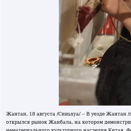
Жантан, 18 августа /Синьхуа/ -- В уезде Жантан
открылся рынок Жанбала, на котором демонстрир
нематериального культурного наследия Китая. 