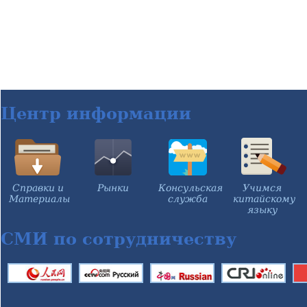
Центр информации
Справки и
Рынки
Консульская
Учимся
Материалы
служба
китайскому
языку
СМИ по сотрудничеству