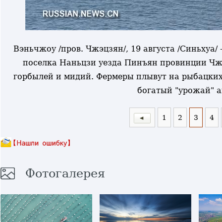
Вэньчжоу /пров. Чжэцзян/, 19 августа /Синьхуа/
поселка Наньцзи уезда Пинъян провинции Чж
горбылей и мидий. Фермеры плывут на рыбацких
богатый "урожай" 
1
2
3
4
Фотогалерея