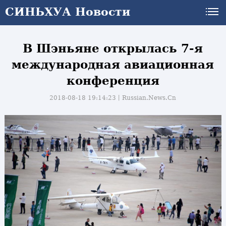
СИНЬХУА Новости
В Шэньяне открылась 7-я
международная авиационная
конференция
2018-08-18 19:14:23丨
Russian.News.Cn
и