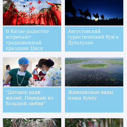
В Китае радостно
Августовский
встречают
туристический бум в
традиционный
Дуньхуане
праздник Циси
"Договор ради
Живописные виды
жизни. Передаю из
озера Хунху
большой любви"