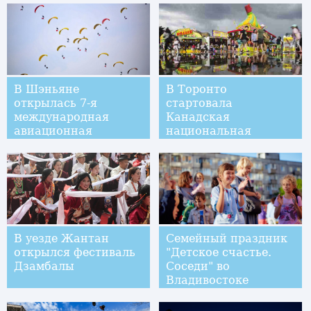
В Шэньяне
В Торонто
открылась 7-я
стартовала
международная
Канадская
авиационная
национальная
конференция
выставка-2018
В уезде Жантан
Семейный праздник
открылся фестиваль
"Детское счастье.
Дзамбалы
Соседи" во
Владивостоке