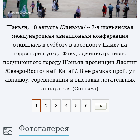
Шэньян, 18 августа /Синьхуа/ -- 7-я шэньянская
международная авиационная конференция
открылась в субботу в аэропорту Цайху на
территории уезда Факу, административно
подчиненного городу Шэньян провинции Ляонин
/Северо-Восточный Китай/. В ее рамках пройдут
авиашоу, соревнования и выставка летательных
аппаратов. (Синьхуа)
1
2
3
4
5
6
Фотогалерея