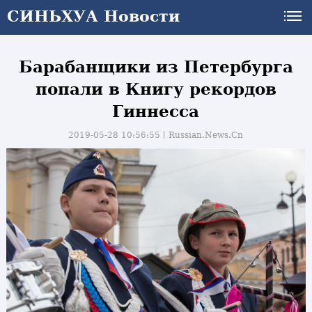
СИНЬХУА Новости
Барабанщики из Петербурга
попали в Книгу рекордов
Гиннесса
2019-05-28 10:56:55丨
Russian.News.Cn
и