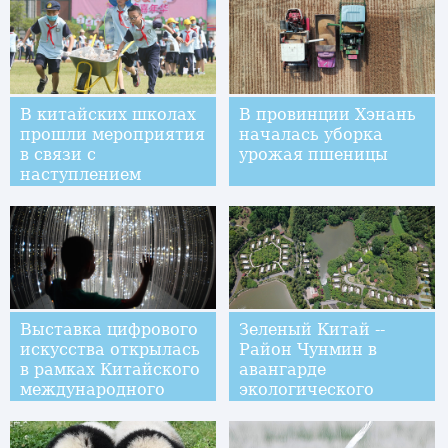
В китайских школах
В провинции Хэнань
прошли мероприятия
началась уборка
в связи с
урожая пшеницы
наступлением
Международного дня
защиты детей
Выставка цифрового
Зеленый Китай --
искусства открылась
Район Чунмин в
в рамках Китайского
авангарде
международного
экологического
ЭКСПО индустрии
строительства в
больших данных
Шанхае