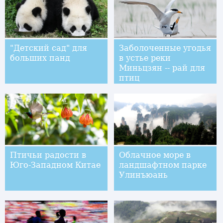
"Детский сад" для
Заболоченные угодья
больших панд
в устье реки
Миньцзян -- рай для
птиц
Птичьи радости в
Облачное море в
Юго-Западном Китае
ландшафтном парке
Улинъюань