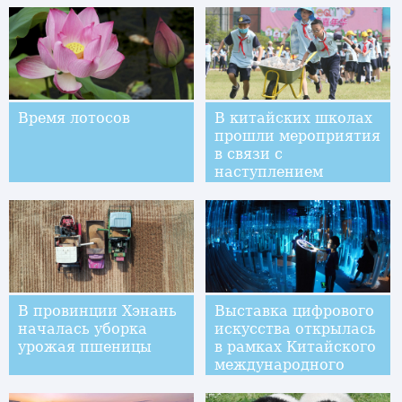
Время лотосов
В китайских школах
прошли мероприятия
в связи с
наступлением
Международного дня
защиты детей
В провинции Хэнань
Выставка цифрового
началась уборка
искусства открылась
урожая пшеницы
в рамках Китайского
международного
ЭКСПО индустрии
больших данных