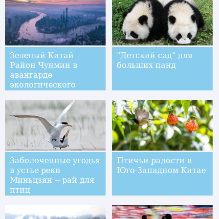
Зеленый Китай --
"Детский сад" для
Район Чунмин в
больших панд
авангарде
экологического
строительства в
Шанхае
Заболоченные угодья
Птичьи радости в
в устье реки
Юго-Западном Китае
Миньцзян -- рай для
птиц