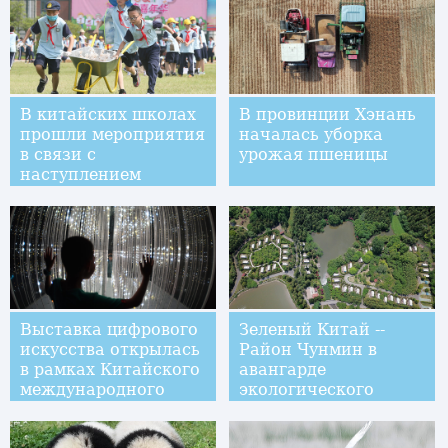
В китайских школах
В провинции Хэнань
прошли мероприятия
началась уборка
в связи с
урожая пшеницы
наступлением
Международного дня
защиты детей
Выставка цифрового
Зеленый Китай --
искусства открылась
Район Чунмин в
в рамках Китайского
авангарде
международного
экологического
ЭКСПО индустрии
строительства в
больших данных
Шанхае