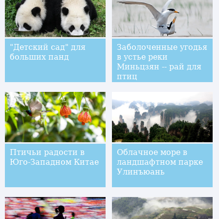
"Детский сад" для
Заболоченные угодья
больших панд
в устье реки
Миньцзян -- рай для
птиц
Птичьи радости в
Облачное море в
Юго-Западном Китае
ландшафтном парке
Улинъюань