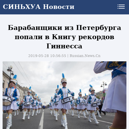
СИНЬХУА Новости
Барабанщики из Петербурга
попали в Книгу рекордов
Гиннесса
2019-05-28 10:56:55丨
Russian.News.Cn
и