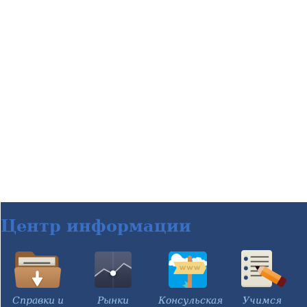
Центр информации
Справки и
Рынки
Консульская
Учимся