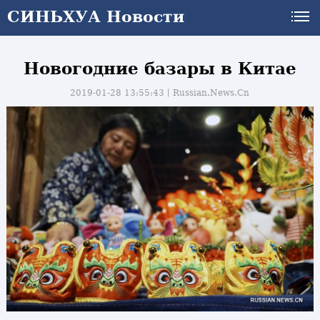
СИНЬХУА Новости
Новогодние базары в Китае
2019-01-28 13:55:43丨
Russian.News.Cn
и