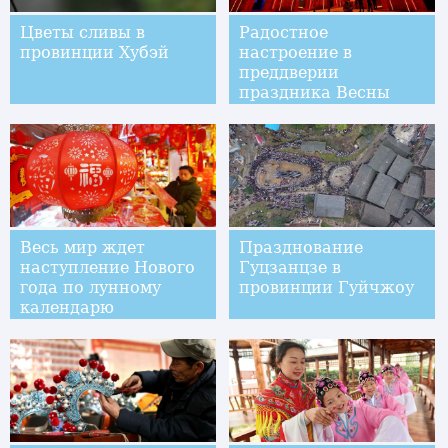
Цветы сливы в
Радостное
провинции Хубэй
настроение в
преддверии
праздника Весны
Весь мир ждет
Празднование
наступление Нового
Гуцзанцзе в
года по лунному
провинции Гуйчжоу
календарю