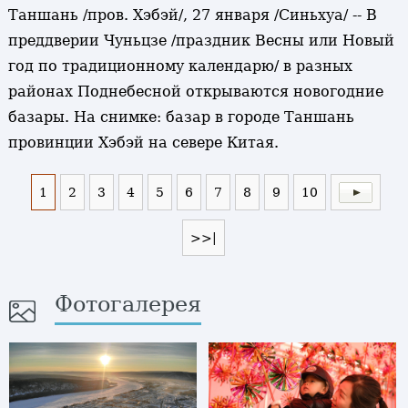
Таншань /пров. Хэбэй/, 27 января /Синьхуа/ -- В
преддверии Чуньцзе /праздник Весны или Новый
год по традиционному календарю/ в разных
районах Поднебесной открываются новогодние
базары. На снимке: базар в городе Таншань
провинции Хэбэй на севере Китая.
1
2
3
4
5
6
7
8
9
10
>>|
Фотогалерея