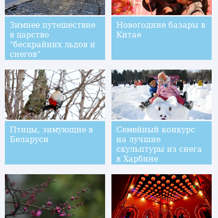
Зимнее путешествие
Новогодние базары в
в царство
Китае
"бескрайних льдов и
снегов"
Птицы, зимующие в
Семейный конкурс
Беларуси
на лучшие
скульптуры из снега
в Харбине