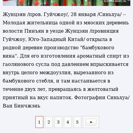
Жунцзян /пров. Гуйчжоу/, 28 января /Синьхуа/ --
Молодая жительница одной из мяоских деревень
волости Пинъян в уезде Жунцзян /провинция
Гуйчжоу, Юго-Западный Китай/ открыла в
родной деревне производство "бамбукового
вина". Для его изготовления ароматный спирт из
гаолянового сусла под давлением впрыскивается
внутрь целого междоузлия, вырезанного из
бамбукового стебля, и там настаивается в
течение двух лет, превращаясь в желтоватый
приятный на вкус напиток. Фотографии Синьхуа/
Ван Бинчжэнь
1
2
3
4
5