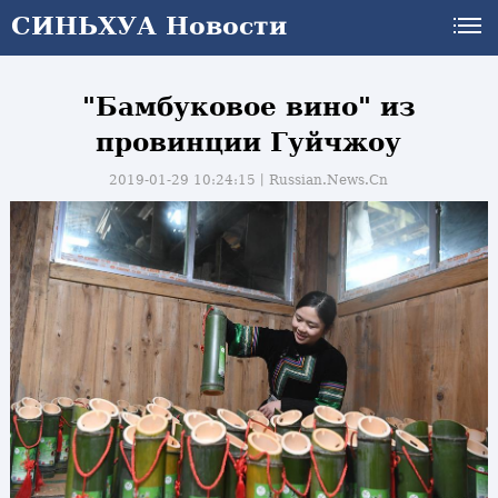
СИНЬХУА Новости
"Бамбуковое вино" из
провинции Гуйчжоу
2019-01-29 10:24:15丨
Russian.News.Cn
и