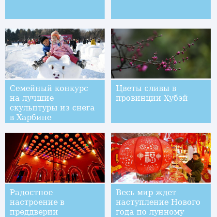
Семейный конкурс
Цветы сливы в
на лучшие
провинции Хубэй
скульптуры из снега
в Харбине
Радостное
Весь мир ждет
настроение в
наступление Нового
преддверии
года по лунному