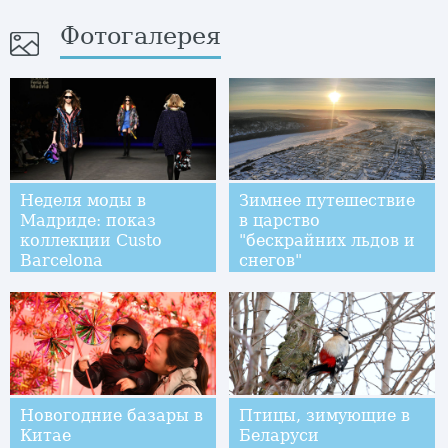
Фотогалерея
Неделя моды в
Зимнее путешествие
Мадриде: показ
в царство
коллекции Custo
"бескрайних льдов и
Barcelona
снегов"
Новогодние базары в
Птицы, зимующие в
Китае
Беларуси