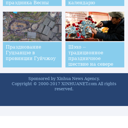
праздника Весны
календарю
Празднование
Шэхо --
Гуцзанцзе в
традиционное
провинции Гуйчжоу
праздничное
шествие на севере
Китая
Sponsored by Xinhua News Agency.
Copyright © 2000-2017 XINHUANET.com All rights
reserved.