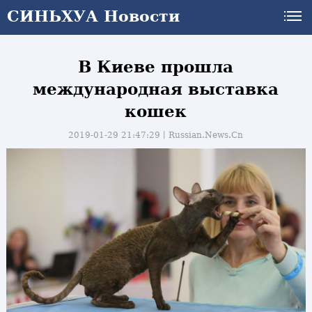
СИНЬХУА Новости
В Киеве прошла
международная выставка
кошек
2019-01-29 21:47:29丨
Russian.News.Cn
и