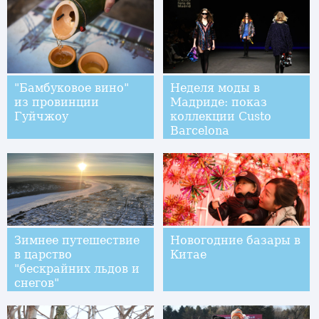
"Бамбуковое вино"
Неделя моды в
из провинции
Мадриде: показ
Гуйчжоу
коллекции Custo
Barcelona
Зимнее путешествие
Новогодние базары в
в царство
Китае
"бескрайних льдов и
снегов"