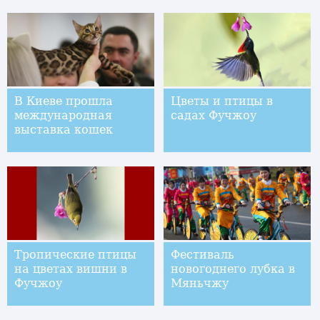
В Киеве прошла
Цветы и птицы в
международная
садах Фучжоу
выставка кошек
Тропические птицы
Фестиваль
на цветах вишни в
новогоднего лубка в
Фучжоу
Мяньчжу