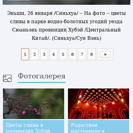
Эньши, 26 января /Синьхуа/ -- На фото -- цветы
сливы в парке водно-болотных угодий уезда
Сюаньэнь провинции Хубэй /Центральный
Китай/. (Синьхуа/Сун Вэнь)
1
2
3
4
5
6
7
8
Фотогалерея
Цветы сливы в
Радостное
провинции Хубэй
настроение в