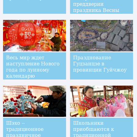
преддверии
праздника Весны
Весь мир ждет
Празднование
наступление Нового
Гуцзанцзе в
года по лунному
провинции Гуйчжоу
календарю
Шэхо --
Школьники
традиционное
приобщаются к
праздничное
традиционной