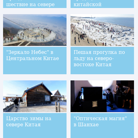
шествие на севере
китайской
Китая
музыкальной драме
"Зеркало Небес" в
Пешая прогулка по
Центральном Китае
льду на северо-
востоке Китая
Царство зимы на
"Оптическая магия"
севере Китая
в Шанхае