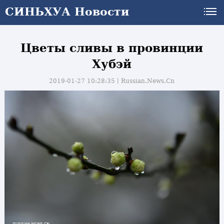
СИНЬХУА Новости
Цветы сливы в провинции
Хубэй
2019-01-27 10:28:35丨
Russian.News.Cn
и