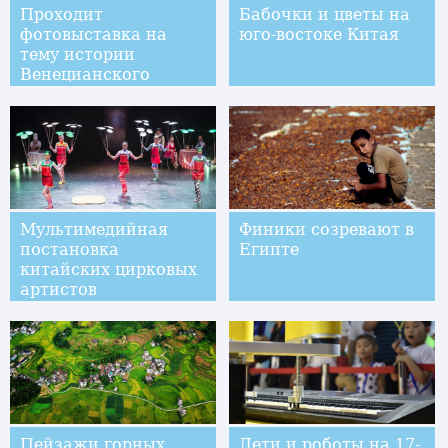
Проходит
Бабочки и цветы на
фотовыставка на
юго-востоке Китая
тему истории
Венецианского
кинофестиваля
Мультимедийная
Финики созревают в
постановка
Египте
китайских цирковых
артистов
дебютировала в
Швейцарии
Пейзажи горных
Дети и роботы на 17-