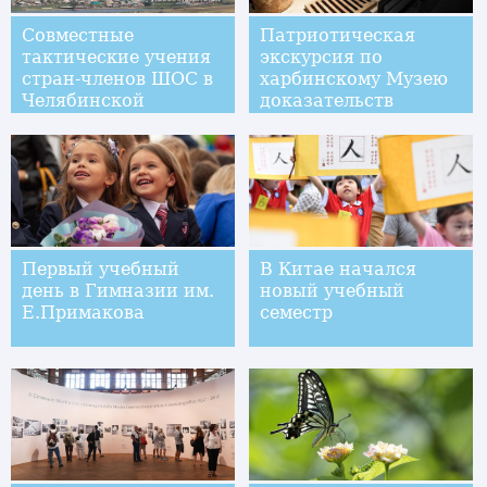
Совместные
Патриотическая
тактические учения
экскурсия по
стран-членов ШОС в
харбинскому Музею
Челябинской
доказательств
области
преступлений 731-го
отряда Квантунской
армии
Первый учебный
В Китае начался
день в Гимназии им.
новый учебный
Е.Примакова
семестр