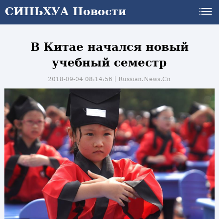
СИНЬХУА Новости
В Китае начался новый
учебный семестр
2018-09-04 08:14:56丨
Russian.News.Cn
и