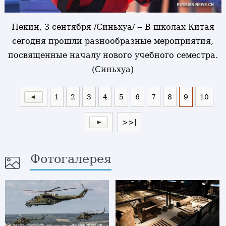
Пекин, 3 сентября /Синьхуа/ -- В школах Китая
сегодня прошли разнообразные мероприятия,
посвященные началу нового учебного семестра.
(Синьхуа)
1
2
3
4
5
6
7
8
9
10
>>|
Фотогалерея