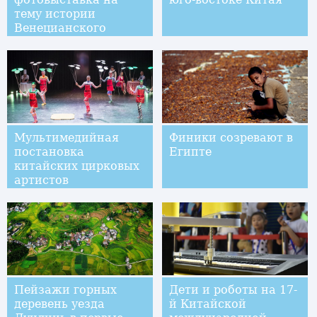
тему истории
Венецианского
кинофестиваля
Мультимедийная
Финики созревают в
постановка
Египте
китайских цирковых
артистов
дебютировала в
Швейцарии
Пейзажи горных
Дети и роботы на 17-
деревень уезда
й Китайской