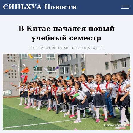
СИНЬХУА Новости
В Китае начался новый
учебный семестр
2018-09-04 08:14:56丨
Russian.News.Cn
и