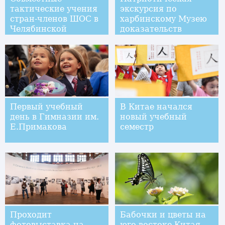
тактические учения
экскурсия по
стран-членов ШОС в
харбинскому Музею
Челябинской
доказательств
области
преступлений 731-го
отряда Квантунской
армии
Первый учебный
В Китае начался
день в Гимназии им.
новый учебный
Е.Примакова
семестр
Проходит
Бабочки и цветы на
фотовыставка на
юго-востоке Китая