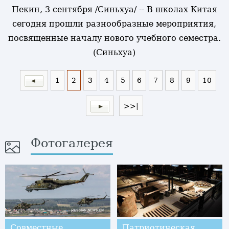
Пекин, 3 сентября /Синьхуа/ -- В школах Китая
сегодня прошли разнообразные мероприятия,
посвященные началу нового учебного семестра.
(Синьхуа)
1
2
3
4
5
6
7
8
9
10
>>|
Фотогалерея
Совместные
Патриотическая