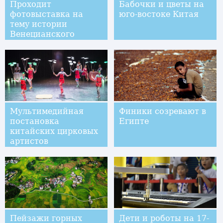
Проходит
Бабочки и цветы на
фотовыставка на
юго-востоке Китая
тему истории
Венецианского
кинофестиваля
Мультимедийная
Финики созревают в
постановка
Египте
китайских цирковых
артистов
дебютировала в
Швейцарии
Пейзажи горных
Дети и роботы на 17-