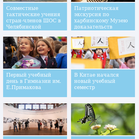
Совместные
Патриотическая
тактические учения
экскурсия по
стран-членов ШОС в
харбинскому Музею
Челябинской
доказательств
области
преступлений 731-го
отряда Квантунской
армии
Первый учебный
В Китае начался
день в Гимназии им.
новый учебный
Е.Примакова
семестр