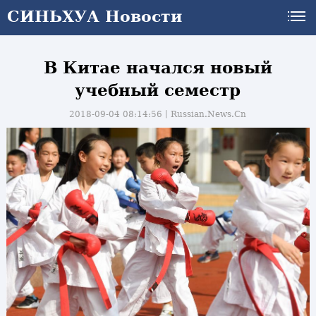
СИНЬХУА Новости
В Китае начался новый
учебный семестр
2018-09-04 08:14:56丨
Russian.News.Cn
и