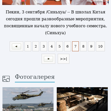
Пекин, 3 сентября /Синьхуа/ -- В школах Китая
сегодня прошли разнообразные мероприятия,
посвященные началу нового учебного семестра.
(Синьхуа)
1
2
3
4
5
6
7
8
9
10
>>|
Фотогалерея