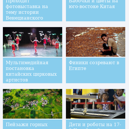
Проходит
Бабочки и цветы на
фотовыставка на
юго-востоке Китая
тему истории
Венецианского
кинофестиваля
Мультимедийная
Финики созревают в
постановка
Египте
китайских цирковых
артистов
дебютировала в
Швейцарии
Пейзажи горных
Дети и роботы на 17-