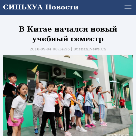
СИНЬХУА Новости
В Китае начался новый
учебный семестр
2018-09-04 08:14:56丨
Russian.News.Cn
и