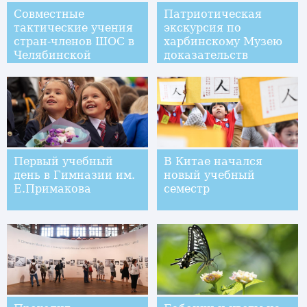
Совместные
Патриотическая
тактические учения
экскурсия по
стран-членов ШОС в
харбинскому Музею
Челябинской
доказательств
области
преступлений 731-го
отряда Квантунской
армии
Первый учебный
В Китае начался
день в Гимназии им.
новый учебный
Е.Примакова
семестр