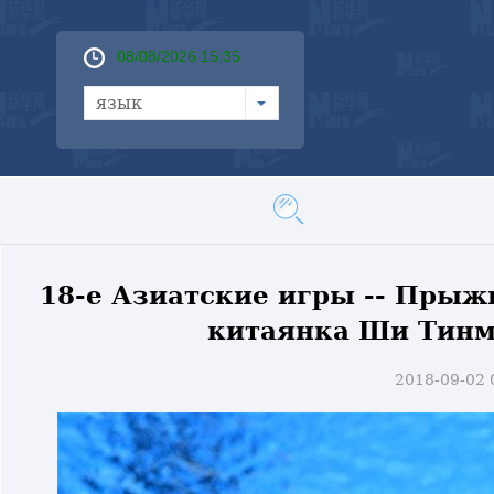
08/08/2026 15:35
язык
18-е Азиатские игры -- Прыж
китаянка Ши Тинма
2018-09-02