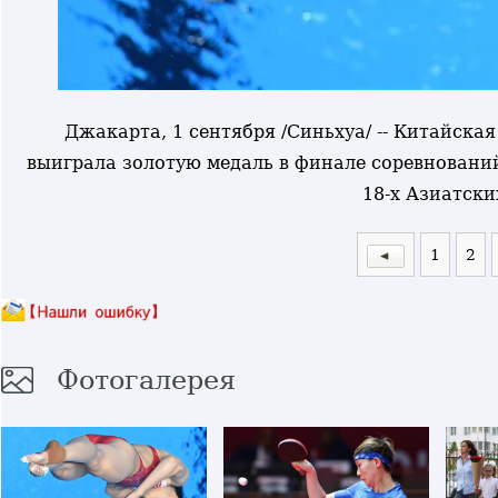
Джакарта, 1 сентября /Синьхуа/ -- Китайска
выиграла золотую медаль в финале соревновани
18-х Азиатски
1
2
Фотогалерея