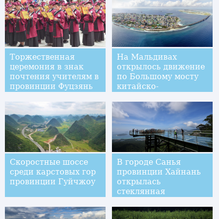
Торжественная
На Мальдивах
церемония в знак
открылось движение
почтения учителям в
по Большому мосту
провинции Фуцзянь
китайско-
мальдивской дружбы
Скоростные шоссе
В городе Санья
среди карстовых гор
провинции Хайнань
провинции Гуйчжоу
открылась
стеклянная
смотровая площадка
с видом на море