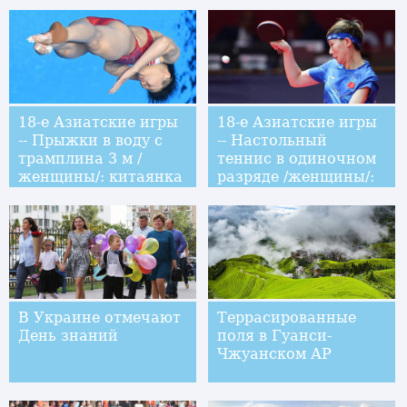
18-е Азиатские игры
18-е Азиатские игры
-- Прыжки в воду с
-- Настольный
трамплина 3 м /
теннис в одиночном
женщины/: китаянка
разряде /женщины/:
Ши Тинмао
Китай взял "золото"
завоевала первое
место
В Украине отмечают
Террасированные
День знаний
поля в Гуанси-
Чжуанском АР