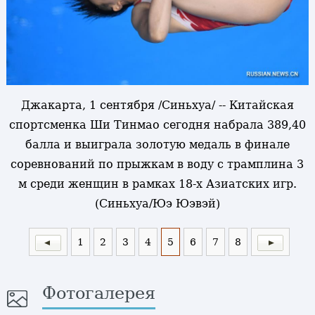
Джакарта, 1 сентября /Синьхуа/ -- Китайская
спортсменка Ши Тинмао сегодня набрала 389,40
балла и выиграла золотую медаль в финале
соревнований по прыжкам в воду с трамплина 3
м среди женщин в рамках 18-х Азиатских игр.
(Синьхуа/Юэ Юэвэй)
1
2
3
4
5
6
7
8
Фотогалерея