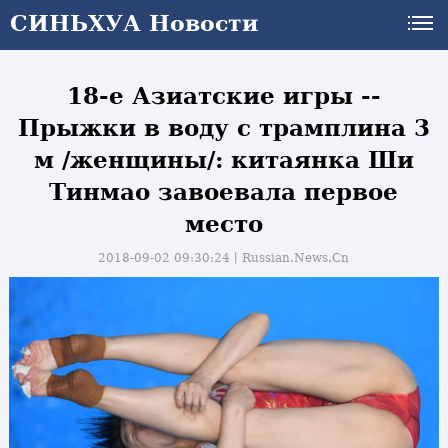
СИНЬХУА Новости
18-е Азиатские игры --
Прыжки в воду с трамплина 3
м /женщины/: китаянка Ши
Тинмао завоевала первое
место
2018-09-02 09:30:24丨
Russian.News.Cn
и