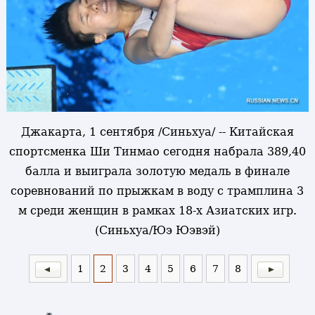
Джакарта, 1 сентября /Синьхуа/ -- Китайская
спортсменка Ши Тинмао сегодня набрала 389,40
балла и выиграла золотую медаль в финале
соревнований по прыжкам в воду с трамплина 3
м среди женщин в рамках 18-х Азиатских игр.
(Синьхуа/Юэ Юэвэй)
1
2
3
4
5
6
7
8