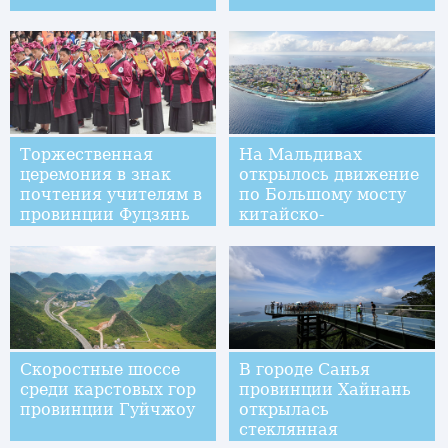
Торжественная
На Мальдивах
церемония в знак
открылось движение
почтения учителям в
по Большому мосту
провинции Фуцзянь
китайско-
мальдивской дружбы
Скоростные шоссе
В городе Санья
среди карстовых гор
провинции Хайнань
провинции Гуйчжоу
открылась
стеклянная