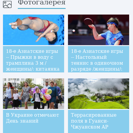
Фотогалерея
18-е Азиатские игры
18-е Азиатские игры
-- Прыжки в воду с
-- Настольный
трамплина 3 м /
теннис в одиночном
женщины/: китаянка
разряде /женщины/:
Ши Тинмао
Китай взял "золото"
завоевала первое
место
В Украине отмечают
Террасированные
День знаний
поля в Гуанси-
Чжуанском АР