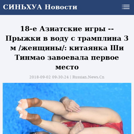
СИНЬХУА Новости
18-е Азиатские игры --
Прыжки в воду с трамплина 3
м /женщины/: китаянка Ши
Тинмао завоевала первое
место
2018-09-02 09:30:24丨
Russian.News.Cn
и