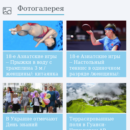
Фотогалерея
18-е Азиатские игры
18-е Азиатские игры
-- Прыжки в воду с
-- Настольный
трамплина 3 м /
теннис в одиночном
женщины/: китаянка
разряде /женщины/:
Ши Тинмао
Китай взял "золото"
завоевала первое
место
В Украине отмечают
Террасированные
День знаний
поля в Гуанси-