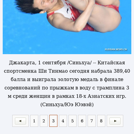
Джакарта, 1 сентября /Синьхуа/ -- Китайская
спортсменка Ши Тинмао сегодня набрала 389,40
балла и выиграла золотую медаль в финале
соревнований по прыжкам в воду с трамплина 3
м среди женщин в рамках 18-х Азиатских игр.
(Синьхуа/Юэ Юэвэй)
1
2
3
4
5
6
7
8