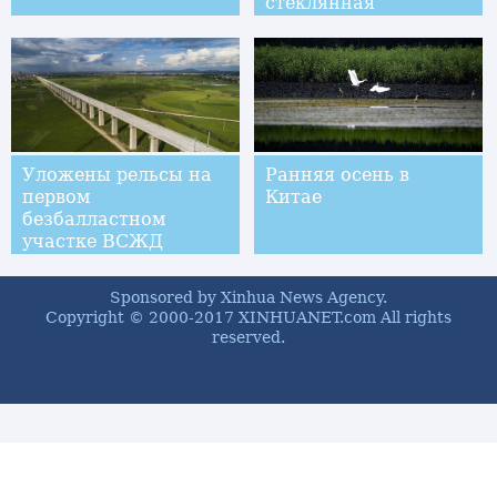
стеклянная
смотровая площадка
с видом на море
Уложены рельсы на
Ранняя осень в
первом
Китае
безбалластном
участке ВСЖД
Наньчан -- Ганьчжоу
Sponsored by Xinhua News Agency.
Copyright © 2000-2017 XINHUANET.com All rights
reserved.