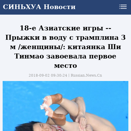
СИНЬХУА Новости
18-е Азиатские игры --
Прыжки в воду с трамплина 3
м /женщины/: китаянка Ши
Тинмао завоевала первое
место
2018-09-02 09:30:24丨
Russian.News.Cn
и