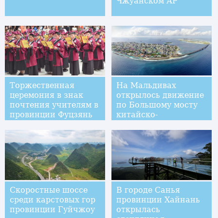
Чжуанском АР
Торжественная
На Мальдивах
церемония в знак
открылось движение
почтения учителям в
по Большому мосту
провинции Фуцзянь
китайско-
мальдивской дружбы
Скоростные шоссе
В городе Санья
среди карстовых гор
провинции Хайнань
провинции Гуйчжоу
открылась