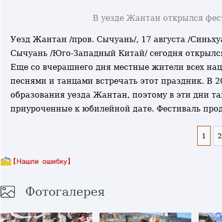
В уезде Жантан открылся фес
Уезд Жантан /пров. Сычуань/, 17 августа /Синьху
Сычуань /Юго-Западный Китай/ сегодня открылся
Еще со вчерашнего дня местные жители всех на
песнями и танцами встречать этот праздник. В 
образования уезда Жантан, поэтому в эти дни т
приуроченные к юбилейной дате. Фестиваль прод
1
2
Фотогалерея