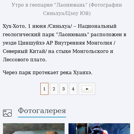
Утро в геопарке "Лаонювань"
(Фотографии
Синьхуа/Цзоу Юй)
Хух-Хото, 1 июня /Синьхуа/ -- Национальный
геологический парк "Лаонювань" расположен в
уезде Циншуйхэ АР Внутренняя Монголия /
Северный Китай/ на стыке Монгольского и
Лессового плато.
Через парк протекает река Хуанхэ.
1
2
3
4
Фотогалерея