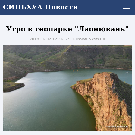
СИНЬХУА Новости
Утро в геопарке "Лаонювань"
2018-06-02 12:46:57丨
Russian.News.Cn
и