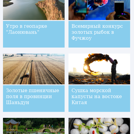
Утро в геопарке
Всемирный конкурс
"Лаонювань"
золотых рыбок в
Фучжоу
Золотые пшеничные
Сушка морской
поля в провинции
капусты на востоке
Шаньдун
Китая