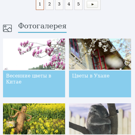
1
2
3
4
5
Фотогалерея
Весенние цветы в
Цветы в Ухане
Китае