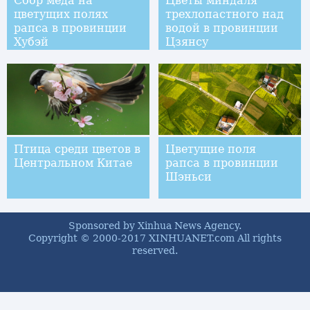
Сбор меда на
Цветы миндаля
цветущих полях
трехлопастного над
рапса в провинции
водой в провинции
Хубэй
Цзянсу
Птица среди цветов в
Цветущие поля
Центральном Китае
рапса в провинции
Шэньси
Sponsored by Xinhua News Agency.
Copyright © 2000-2017 XINHUANET.com All rights
reserved.