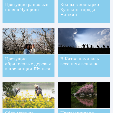
Цветущие рапсовые
Коалы в зоопарке
поля в Чунцине
Хуншань города
Нанкин
Цветущие
В Китае началась
абрикосовые деревья
весенняя вспашка
в провинции Шэньси