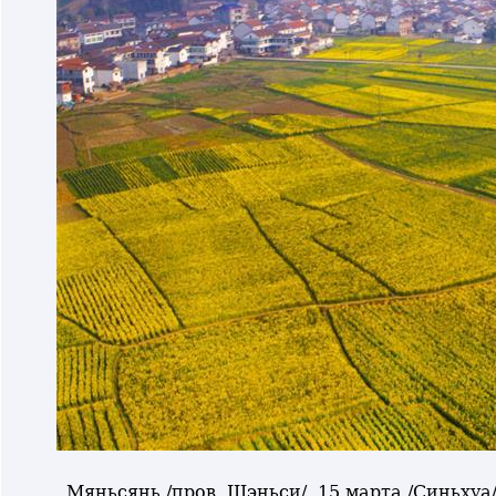
Мяньсянь /пров. Шэньси/, 15 марта /Синьхуа/