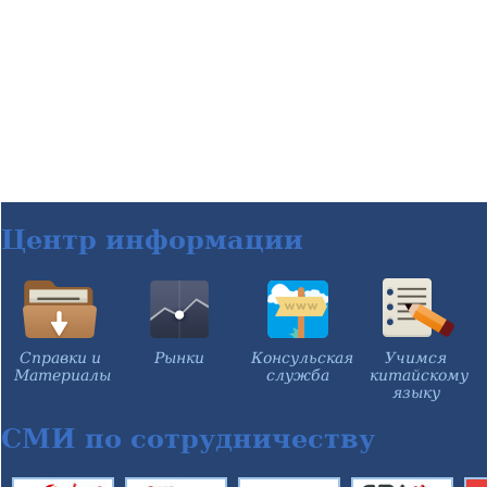
Центр информации
Справки и
Рынки
Консульская
Учимся
Материалы
служба
китайскому
языку
СМИ по сотрудничеству