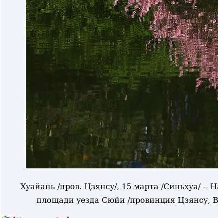
Хуайань /пров. Цзянсу/, 15 марта /Синьхуа/ --
площади уезда Сюйи /провинция Цзянсу, 