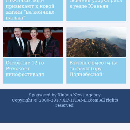
Пожилые люди
Осенняя уборка риса
привыкают к новой
в уезде Юаньян
жизни "на кончике
пальца"
Открытие 12-го
Взгляд с высоты на
Римского
"первую гору
кинофестиваля
Поднебесной"
Sponsored by Xinhua News Agency.
Copyright © 2000-2017 XINHUANET.com All rights
reserved.