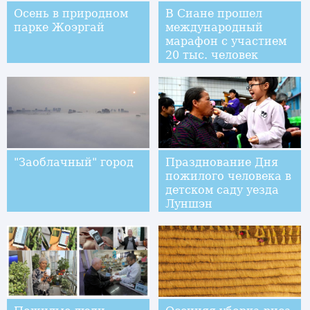
Осень в природном
В Сиане прошел
парке Жоэргай
международный
марафон с участием
20 тыс. человек
"Заоблачный" город
Празднование Дня
пожилого человека в
детском саду уезда
Луншэн