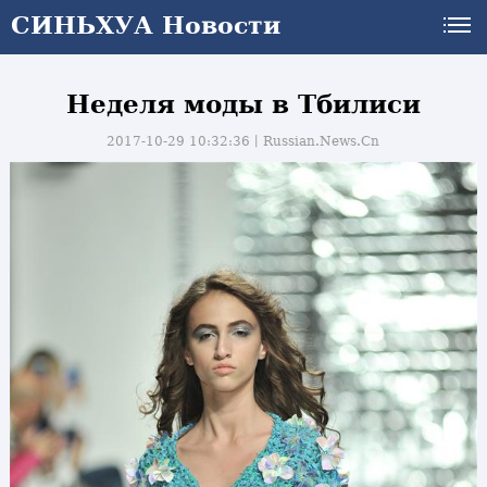
СИНЬХУА Новости
Неделя моды в Тбилиси
2017-10-29 10:32:36丨
Russian.News.Cn
и