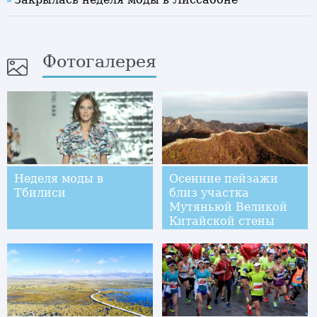
Фотогалерея
Неделя моды в
Осенние пейзажи
Тбилиси
близ участка
Мутяньюй Великой
Китайской стены