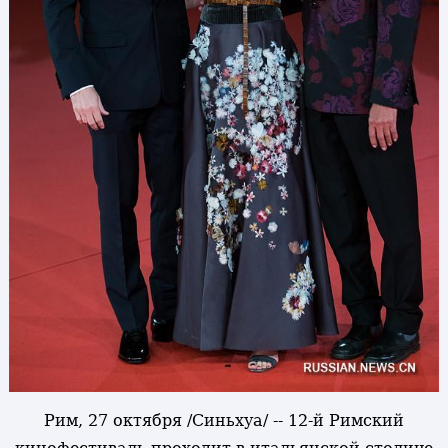
Рим, 27 октября /Синьхуа/ -- 12-й Римский