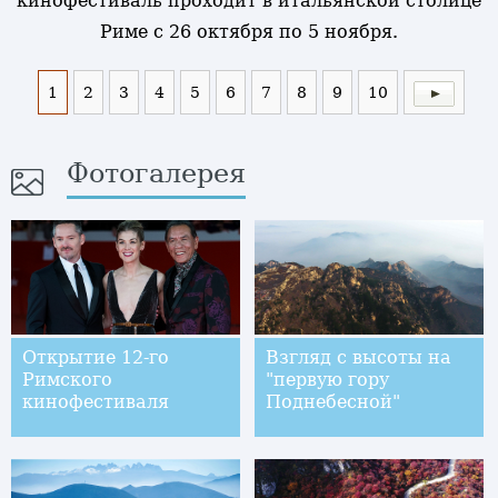
кинофестиваль проходит в итальянской столице
Риме с 26 октября по 5 ноября.
1
2
3
4
5
6
7
8
9
10
Фотогалерея
Открытие 12-го
Взгляд с высоты на
Римского
"первую гору
кинофестиваля
Поднебесной"