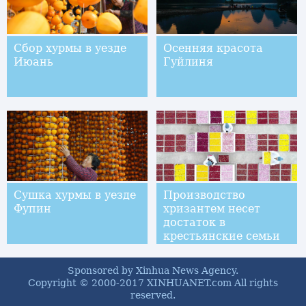
Сбор хурмы в уезде
Осенняя красота
Июань
Гуйлиня
Сушка хурмы в уезде
Производство
Фупин
хризантем несет
достаток в
крестьянские семьи
уезда Синтай
Sponsored by Xinhua News Agency.
Copyright © 2000-2017 XINHUANET.com All rights
reserved.