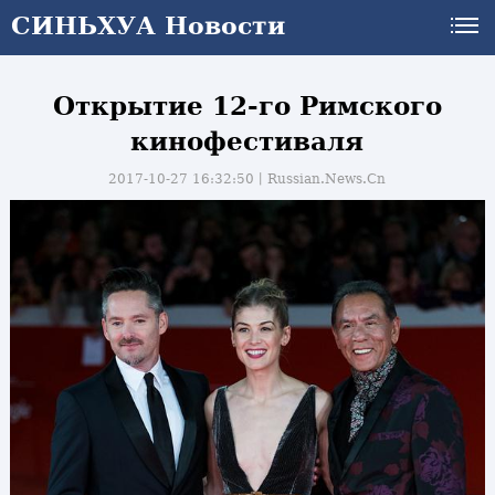
СИНЬХУА Новости
Открытие 12-го Римского
кинофестиваля
2017-10-27 16:32:50丨
Russian.News.Cn
и