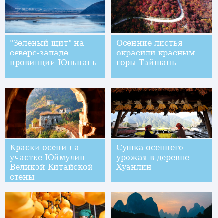
"Зеленый щит" на
Осенние листья
северо-западе
окрасили красным
провинции Юньнань
горы Тайшань
Краски осени на
Сушка осеннего
участке Юймулин
урожая в деревне
Великой Китайской
Хуанлин
стены