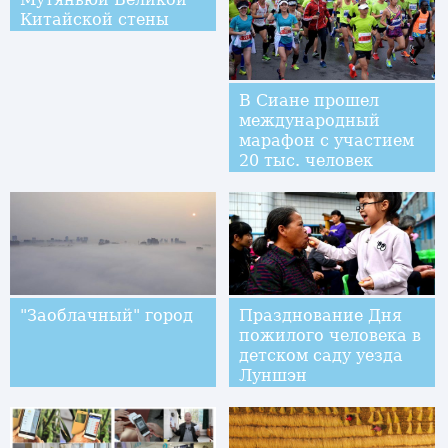
Китайской стены
В Сиане прошел
международный
марафон с участием
20 тыс. человек
"Заоблачный" город
Празднование Дня
пожилого человека в
детском саду уезда
Луншэн