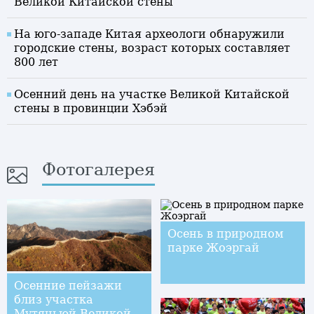
Великой Китайской стены
На юго-западе Китая археологи обнаружили
городские стены, возраст которых составляет
800 лет
Осенний день на участке Великой Китайской
стены в провинции Хэбэй
Фотогалерея
Осень в природном
парке Жоэргай
Осенние пейзажи
близ участка
Мутяньюй Великой