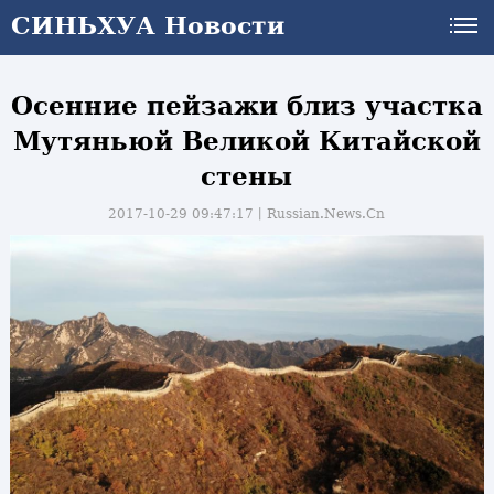
СИНЬХУА Новости
Осенние пейзажи близ участка
Мутяньюй Великой Китайской
стены
2017-10-29 09:47:17丨
Russian.News.Cn
и