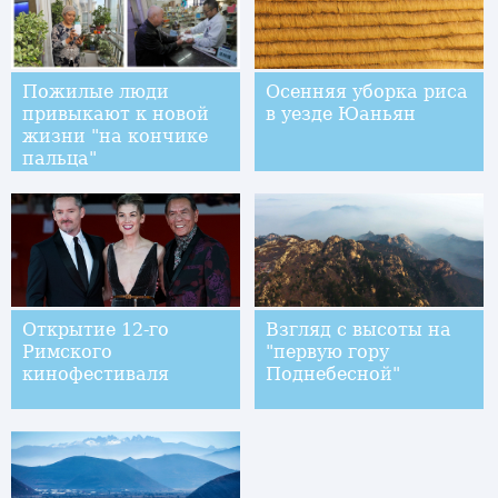
Пожилые люди
Осенняя уборка риса
привыкают к новой
в уезде Юаньян
жизни "на кончике
пальца"
Открытие 12-го
Взгляд с высоты на
Римского
"первую гору
кинофестиваля
Поднебесной"