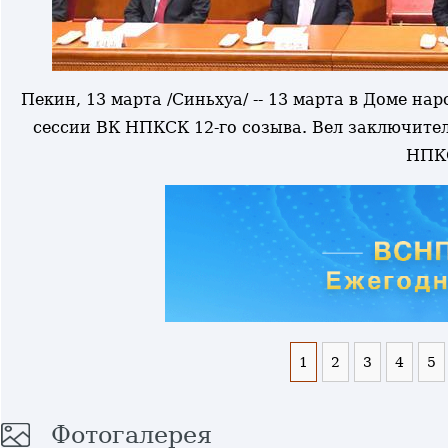
Пекин, 13 марта /Синьхуа/ -- 13 марта в Доме н
сессии ВК НПКСК 12-го созыва. Вел заключител
НПК
1
2
3
4
5
Фотогалерея