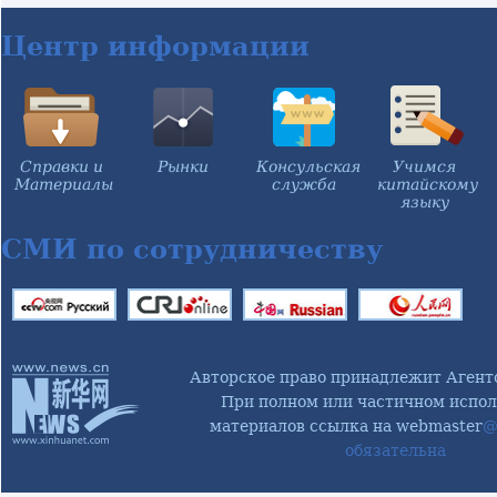
армии
НПКСК из
Син
представителей
Центр информации
нацменьшинств
Справки и
Рынки
Консульская
Учимся
Материалы
служба
китайскому
языку
СМИ по сотрудничеству
Авторское право принадлежит Агент
При полном или частичном испол
материалов ссылка на webmaster
@
обязательна