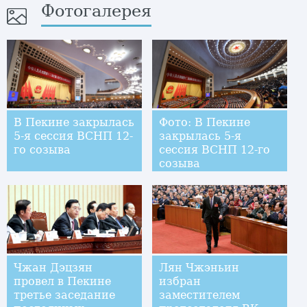
Фотогалерея
В Пекине закрылась
Фото: В Пекине
5-я сессия ВСНП 12-
закрылась 5-я
го созыва
сессия ВСНП 12-го
созыва
Чжан Дэцзян
Лян Чжэньин
провел в Пекине
избран
третье заседание
заместителем