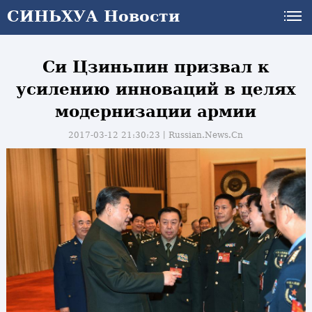
СИНЬХУА Новости
Си Цзиньпин призвал к
усилению инноваций в целях
модернизации армии
2017-03-12 21:30:23丨
Russian.News.Cn
и