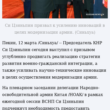
Си Цзиньпин призвал к усилению инноваций в
целях модернизации армии
. (Синьхуа)
Пекин, 12 марта /Синьхуа/ -- Председатель КНР
Си Цзиньпин сегодня выступил с призывом
углубленно продвигать реализацию стратегии
развития военно-гражданской интеграции, а
также усиливать научно-технические инновации
в целях осуществления модернизации армии.
На пленарном заседании делегации Народно-
освободительной армии Китая /НОАК/ в рамках
ежегодной сессии ВСНП Си Цзиньпин
подчеркнул необходимость предоставить