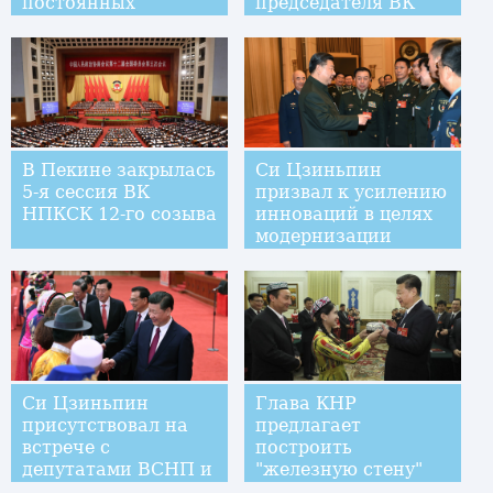
постоянных
председателя ВК
председателей
НПКСК
президиума 5-й
сессии ВСНП 12-го
созыва
В Пекине закрылась
Си Цзиньпин
5-я сессия ВК
призвал к усилению
НПКСК 12-го созыва
инноваций в целях
модернизации
армии
Си Цзиньпин
Глава КНР
присутствовал на
предлагает
встрече с
построить
депутатами ВСНП и
"железную стену"
членами ВК НПКСК
стабильности в