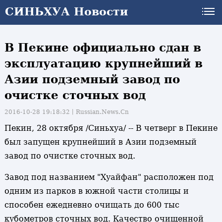
СИНЬХУА Новости
В Пекине официально сдан в
эксплуатацию крупнейший в
Азии подземный завод по
очистке сточных вод
2016-10-28 19:18:32丨
Russian.News.Cn
Пекин, 28 октября /Синьхуа/ -- В четверг в Пекине
был запущен крупнейший в Азии подземный
завод по очистке сточных вод.
Завод под названием "Хуайфан" расположен под
одним из парков в южной части столицы и
способен ежедневно очищать до 600 тыс
и
кубометров сточных вод. Качество очищенной