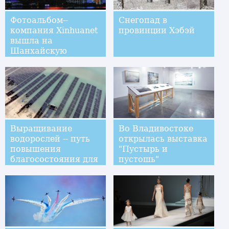
Фотоальбом--
Снегопад в
компания Xinhuanet
провинции Хэбэй
вышла на
Шанхайскую
фондовую биржу
Выращивание
Во Владивостоке
водорослей -- путь
открылась выставка
повышения
"Пустырь и
благосостояния для
пустошь"
фермеров из
провинции Фуцзянь